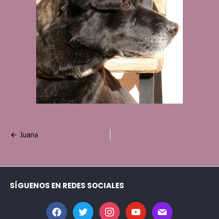
Navegación
Juana
de
entradas
SÍGUENOS EN REDES SOCIALES
facebook
twitter
instagram
youtube
mail